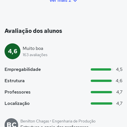
Ver mais 2
Avaliação dos alunos
Muito boa
4,6
163 avaliações
Empregabilidade
4,5
Estrutura
4,6
Professores
4,7
Localização
4,7
Benilton Chagas • Engenharia de Produção
BC