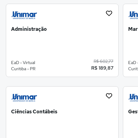
Administração
Mar
R$ 602,77
EaD - Virtual
EaD -
R$ 189,87
Curitiba - PR
Curit
Ciências Contábeis
Ges