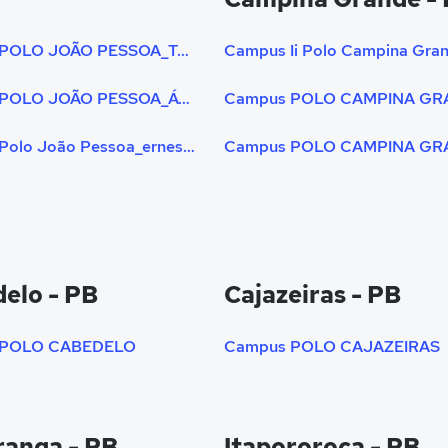
Campus POLO JOÃO PESSOA_TORRE (UNIPE)
Campus POLO JOÃO PESSOA_ÁGUA FRIA (SEDE UNIPÊ)
Campus POLO CAMPINA GR
Campus Polo João Pessoa_ernesto Geisel (unipê)
elo - PB
Cajazeiras - PB
 POLO CABEDELO
Campus POLO CAJAZEIRAS
ranga - PB
Itapororoca - PB