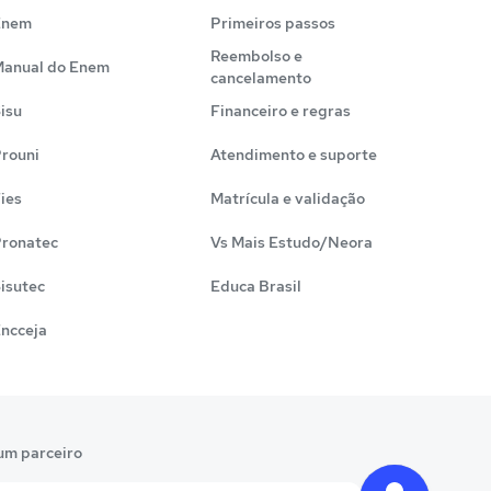
Enem
Primeiros passos
Reembolso e
anual do Enem
cancelamento
isu
Financeiro e regras
rouni
Atendimento e suporte
ies
Matrícula e validação
ronatec
Vs Mais Estudo/Neora
isutec
Educa Brasil
ncceja
um parceiro