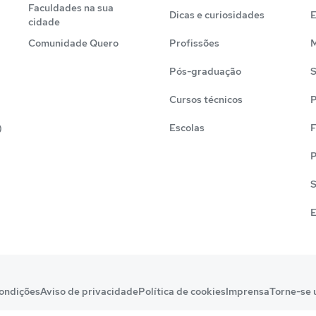
Faculdades na sua
Dicas e curiosidades
cidade
Comunidade Quero
Profissões
M
Pós-graduação
S
Cursos técnicos
P
)
Escolas
F
P
S
E
ondições
Aviso de privacidade
Política de cookies
Imprensa
Torne-se 