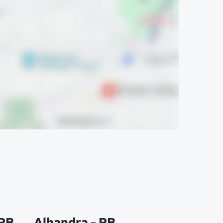
 PB
Alhandra - PB