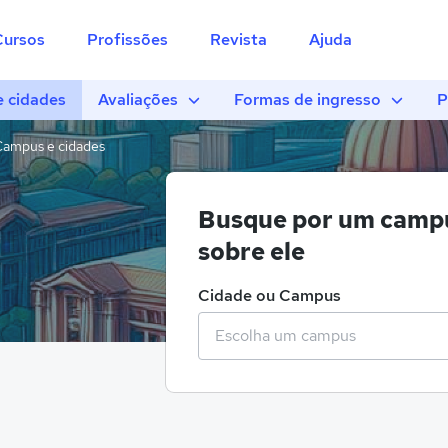
Cursos
Profissões
Revista
Ajuda
 cidades
Avaliações
Formas de ingresso
P
ampus e cidades
Busque por um campu
sobre ele
Cidade ou Campus