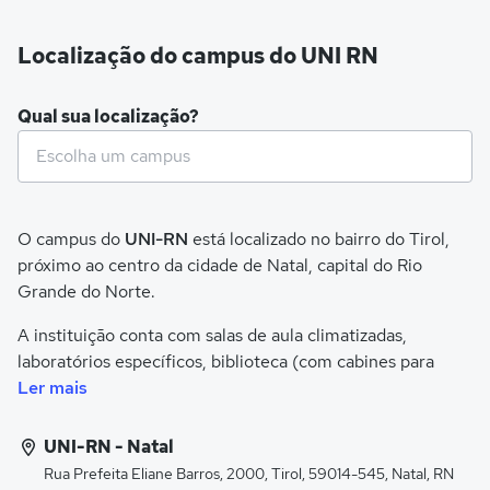
Localização do campus do UNI RN
Qual sua localização?
O campus do
UNI-RN
está localizado no bairro do Tirol,
próximo ao centro da cidade de Natal, capital do Rio
Grande do Norte.
A instituição conta com salas de aula climatizadas,
laboratórios específicos, biblioteca (com cabines para
estudo individualizado, videoteca, sala de pesquisas
Ler mais
virtuais, salão de leitura, salas de estudos de grupos),
espaços de integração, Museu de Anatomia, auditórios,
UNI-RN - Natal
clínicas integradas e complexo de esportes, composto de
Rua Prefeita Eliane Barros, 2000, Tirol, 59014-545, Natal, RN