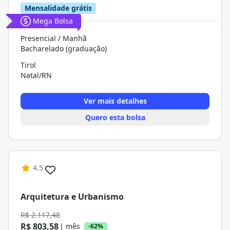
Mensalidade grátis
Mega Bolsa
Presencial / Manhã
Bacharelado (graduação)
Tirol
Natal/RN
Ver mais detalhes
Quero esta bolsa
4.5
Arquitetura e Urbanismo
R$ 2.117,48
R$ 803,58
| mês
-62%