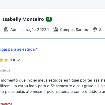
Isabelly Monteiro
FÃ
Administração 2022.1
Campus Santos
San
ugar para se estudar"
5.0
sitivos
momento que iniciei meus estudos eu fiquei por ter assist
ilizam! Já estou indo para o 5º semestre e sou grata a Unis
to pelas aulas até mesmo pelo sistema e como é dado a au
egativos