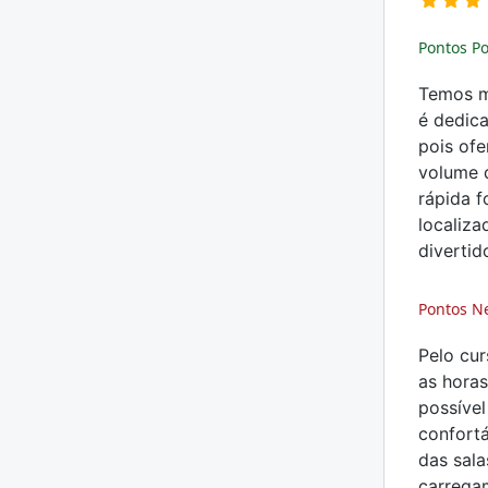
Pontos Po
Temos mu
é dedic
pois ofe
volume d
rápida f
localiza
divertid
Pontos N
Pelo cur
as horas
possível
confortá
das sala
carregam