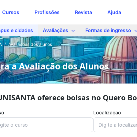
Cursos
Profissões
Revista
Ajuda
pus e cidades
Avaliações
Formas de ingresso
A
/
Avaliações dos alunos
ra a Avaliação dos Alunos
UNISANTA oferece bolsas no Quero Bo
so
Localização