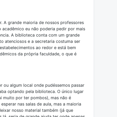
r. A grande maioria de nossos professores
o acadêmico eu não poderia pedir por mais
ência. A biblioteca conta com um grande
to atenciosos e a secretaria costuma ser
 estabelecimentos ao redor e está bem
adêmicos da própria faculdade, o que é
zer ou algum local onde pudéssemos passar
caba optando pela biblioteca. O único lugar
ai muito por ter pombos), mas não é
esperar nas salas de aula, mas a maioria
deixar nosso material também (já que
 lá, seria de grande ajuda ter onde apenas