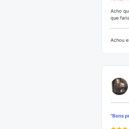
Acho qu
que fari
Achou es
"Bons pr