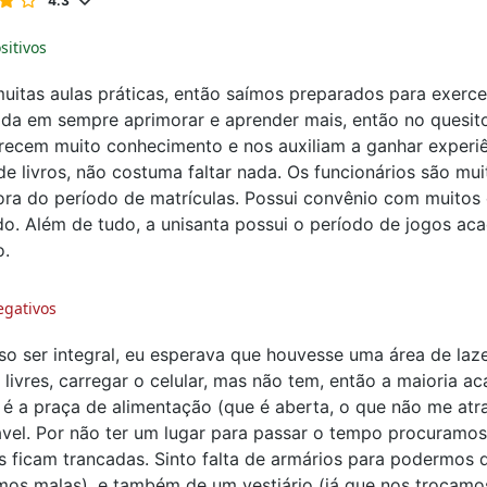
4.3
sitivos
itas aulas práticas, então saímos preparados para exerce
ada em sempre aprimorar e aprender mais, então no quesit
recem muito conhecimento e nos auxiliam a ganhar experi
e livros, não costuma faltar nada. Os funcionários são mui
ora do período de matrículas. Possui convênio com muitos
do. Além de tudo, a unisanta possui o período de jogos ac
o.
egativos
so ser integral, eu esperava que houvesse uma área de la
 livres, carregar o celular, mas não tem, então a maioria a
 é a praça de alimentação (que é aberta, o que não me atr
vel. Por não ter um lugar para passar o tempo procuramos 
s ficam trancadas. Sinto falta de armários para podermos 
os malas), e também de um vestiário (já que nos trocamos