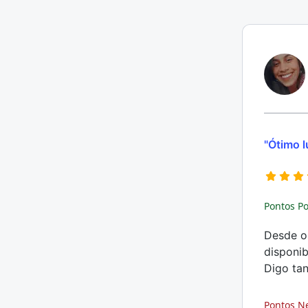
"Ótimo l
Pontos Po
Desde o 
disponib
Digo tan
Pontos N