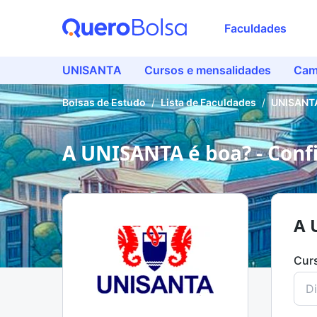
Faculdades
UNISANTA
Cursos e mensalidades
Cam
Bolsas de Estudo
/
Lista de Faculdades
/
UNISANT
A UNISANTA é boa? - Confi
A 
Cur