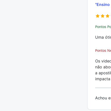
"Ensino
Pontos Po
Uma óti
Pontos N
Os video
não abor
a aposti
impacta
Achou es