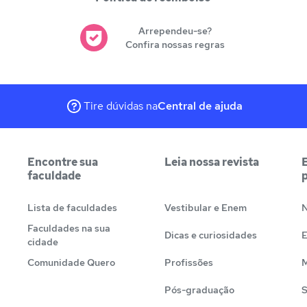
Arrependeu-se?
Confira nossas regras
Tire dúvidas na
Central de ajuda
Encontre sua
Leia nossa revista
faculdade
Lista de faculdades
Vestibular e Enem
N
Faculdades na sua
Dicas e curiosidades
cidade
Comunidade Quero
Profissões
M
Pós-graduação
S