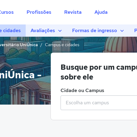
Cursos
Profissões
Revista
Ajuda
 cidades
Avaliações
Formas de ingresso
P
versitário UniÚnica
Campus e cidades
Busque por um campu
niÚnica -
sobre ele
Cidade ou Campus