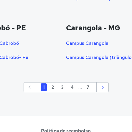
bó - PE
Carangola - MG
Cabrobó
Campus Carangola
Cabrobó- Pe
1
2
3
4
...
7
Política de reembolso