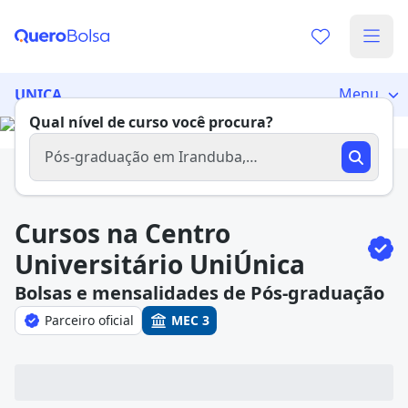
Já sabe o que você quer estudar?
Vamos te guiar no caminho ideal para seus estudos
Menu
UNICA
0%
Qual nível de curso você procura?
Pós-graduação em Iranduba,
AMAZONAS
Sim, já sei
Cursos na Centro
Universitário UniÚnica
Bolsas e mensalidades de Pós-graduação
Ainda não sei
Parceiro oficial
MEC 3