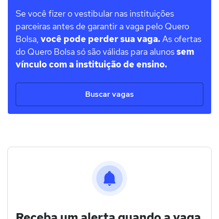
Se você fizer o vestibular nas instituições
parceiras antes de garantir a vaga pelo Quero
Bolsa,
você pode perder sua vaga.
As ofertas
do Quero Bolsa só são válidas para alunos
sem
vínculo com a instituição de ensino.
Buscar vagas
Receba um alerta quando a vaga