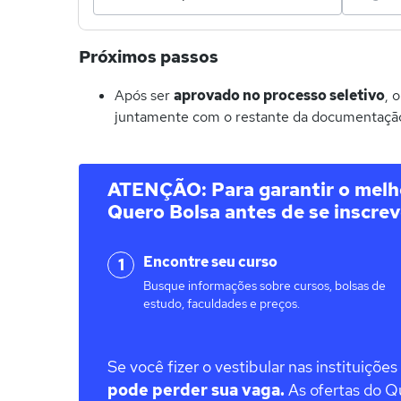
Próximos passos
Após ser
aprovado no processo seletivo
, 
juntamente com o restante da documentação 
ATENÇÃO: Para garantir o melho
Quero Bolsa antes de se inscrev
Encontre seu curso
1
Busque informações sobre cursos, bolsas de
estudo, faculdades e preços.
Se você fizer o vestibular nas instituiçõe
pode perder sua vaga.
As ofertas do Qu