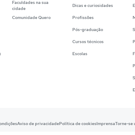
Faculdades na sua
Dicas e curiosidades
cidade
Comunidade Quero
Profissões
M
Pós-graduação
S
Cursos técnicos
P
)
Escolas
F
P
S
E
ondições
Aviso de privacidade
Política de cookies
Imprensa
Torne-se 