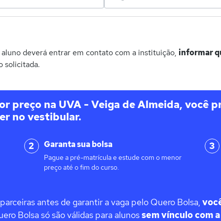
o aluno deverá entrar em contato com a instituição,
informar q
solicitada.
r preço na UVA - Veiga de Almeida, você pr
er no vestibular.
Garanta sua bolsa
2
3
Pague a pré-matrícula e estude com o menor
preço até o fim do curso.
s parceiras antes de garantir a vaga pelo Quero Bolsa,
voc
ero Bolsa só são válidas para alunos
sem vínculo com a