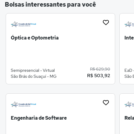
Bolsas interessantes para você
Óptica e Optometria
Inte
R$ 629,90
Semipresencial - Virtual
EaD -
R$ 503,92
São Brás do Suaçuí - MG
São 
Engenharia de Software
Rel