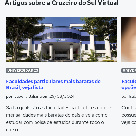
Artigos sobre a Cruzeiro do Sul Virtual
UNIVERSIDADES
UNIVE
Faculdades particulares mais baratas do
Faculd
Brasil; veja lista
opçõe
por Isabella Baliana
em 29/08/2024
por Isab
Saiba quais são as faculdades particulares com as
Confir
mensalidades mais baratas do país e veja como
possue
estudar com bolsa de estudos durante todo o
veja c
curso