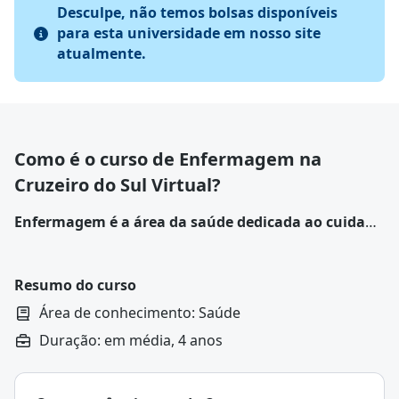
Desculpe, não temos bolsas disponíveis
para esta universidade em nosso site
atualmente.
Como é o curso de Enfermagem na
Cruzeiro do Sul Virtual?
Enfermagem é a área da saúde dedicada ao cuidado
de pessoas, famílias e comunidades para promover,
manter e recuperar a saúde, além de prevenir
doenças
.
Resumo do curso
Área de conhecimento: Saúde
Duração: em média, 4 anos