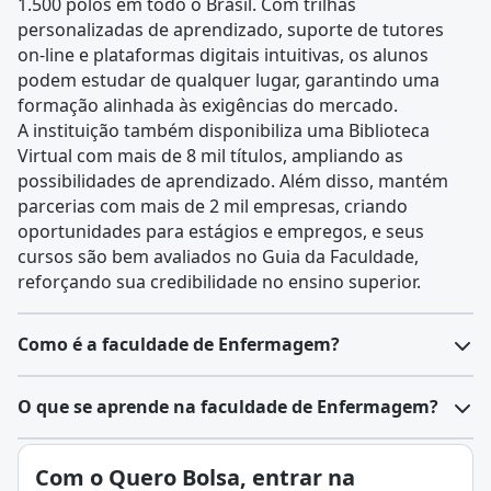
1.500 polos em todo o Brasil. Com trilhas
personalizadas de aprendizado, suporte de tutores
on-line e plataformas digitais intuitivas, os alunos
podem estudar de qualquer lugar, garantindo uma
formação alinhada às exigências do mercado.
A instituição também disponibiliza uma Biblioteca
Virtual com mais de 8 mil títulos, ampliando as
possibilidades de aprendizado. Além disso, mantém
parcerias com mais de 2 mil empresas, criando
oportunidades para estágios e empregos, e seus
cursos são bem avaliados no Guia da Faculdade,
reforçando sua credibilidade no ensino superior.
Como é a faculdade de Enfermagem?
O curso de Enfermagem forma profissionais
O que se aprende na faculdade de Enfermagem?
capacitados para atuar na promoção, prevenção e
recuperação da saúde em diferentes contextos.
Enfermagem é a área da saúde dedicada ao cuidado
Com o Quero Bolsa, entrar na
Durante a graduação, os estudantes aprendem tanto