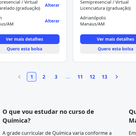
resencial / Virtual
Semipresencial / Virtual
Alterar
arelado (graduação)
Licenciatura (graduação)
m
Adrianópolis
Alterar
us/AM
Manaus/AM
Ver mais detalhes
Ver mais detalhes
Quero esta bolsa
Quero esta bolsa
1
2
3
11
12
13
O que vou estudar no curso de
Qu
Química?
M
A
grade curricular
de Química varia conforme a
Em