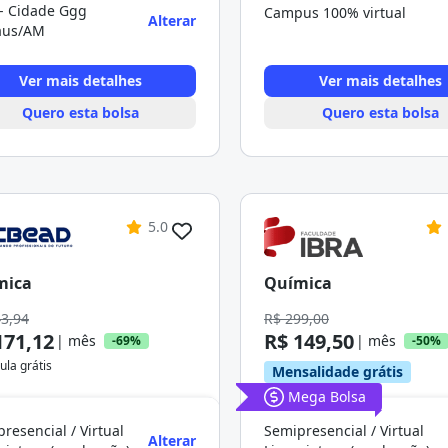
 - Cidade Ggg
Campus 100% virtual
Alterar
us/AM
Ver mais detalhes
Ver mais detalhes
Quero esta bolsa
Quero esta bolsa
5.0
mica
Química
43,94
R$ 299,00
171,12
R$ 149,50
| mês
| mês
-69%
-50%
ula grátis
Mensalidade grátis
Mega Bolsa
resencial / Virtual
Semipresencial / Virtual
Alterar