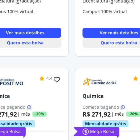
ciatura (graduação)
Licenciatura (graduação)
us 100% virtual
Campus 100% virtual
Ver mais detalhes
Ver mais detalhes
Quero esta bolsa
Quero esta bolsa
4.4
mica
Química
ce pagando
Comece pagando
271,92
R$ 271,92
| mês
| mês
-20%
-20%
salidade grátis
Mensalidade grátis
ega Bolsa
Mega Bolsa