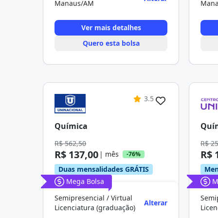
Manaus/AM
Mana
Ver mais detalhes
Quero esta bolsa
3.5
Química
Quí
R$ 562,50
R$ 2
R$ 137,00
R$ 
| mês
-76%
Duas mensalidades GRÁTIS
Men
Mega Bolsa
M
Semipresencial / Virtual
Semip
Alterar
Licenciatura (graduação)
Licen