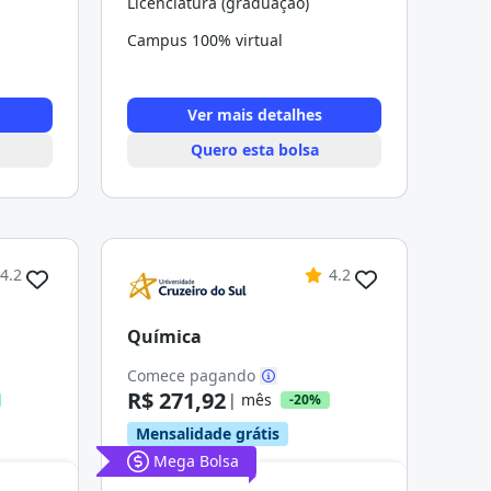
Licenciatura (graduação)
Campus 100% virtual
Ver mais detalhes
Quero esta bolsa
4.2
4.2
Química
Comece pagando
R$ 271,92
| mês
-20%
Mensalidade grátis
Mega Bolsa