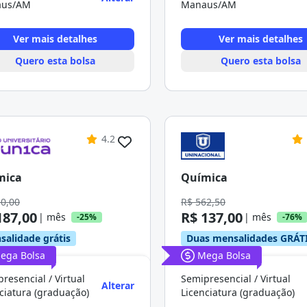
us/AM
Manaus/AM
Ver mais detalhes
Ver mais detalhes
Quero esta bolsa
Quero esta bolsa
4.2
mica
Química
50,00
R$ 562,50
187,00
R$ 137,00
| mês
| mês
-25%
-76%
salidade grátis
Duas mensalidades GRÁT
ega Bolsa
Mega Bolsa
resencial / Virtual
Semipresencial / Virtual
Alterar
ciatura (graduação)
Licenciatura (graduação)