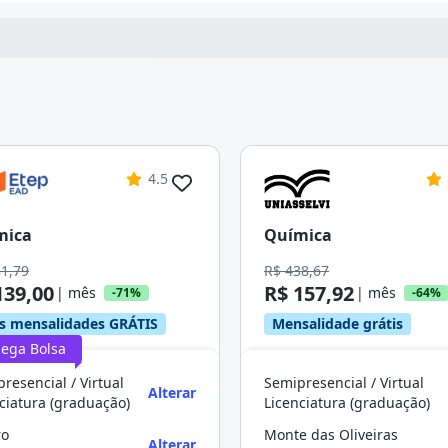
4.5
mica
Química
81,79
R$ 438,67
139,00
R$ 157,92
| mês
| mês
-71%
-64%
s mensalidades GRÁTIS
Mensalidade grátis
ega Bolsa
resencial / Virtual
Semipresencial / Virtual
Alterar
ciatura (graduação)
Licenciatura (graduação)
ro
Monte das Oliveiras
Alterar