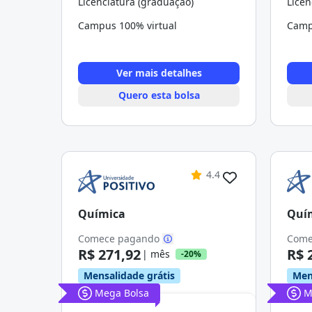
Licenciatura (graduação)
Licen
Campus 100% virtual
Camp
Ver mais detalhes
Quero esta bolsa
4.4
Química
Quí
Comece pagando
Come
R$ 271,92
R$ 
| mês
-20%
Mensalidade grátis
Men
Mega Bolsa
M