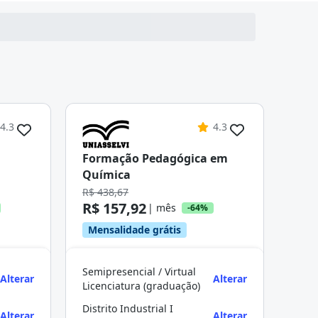
4.3
4.3
Formação Pedagógica em
Química
R$ 438,67
R$ 157,92
| mês
-64%
Mensalidade grátis
Semipresencial / Virtual
Alterar
Alterar
Licenciatura (graduação)
Distrito Industrial I
Alterar
Alterar