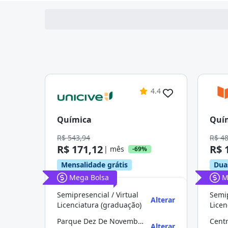
4.4
Química
Quí
R$ 543,94
R$ 4
R$ 171,12
R$ 
| mês
-69%
Mensalidade grátis
Dua
Mega Bolsa
M
Semipresencial / Virtual
Semip
Alterar
Licenciatura (graduação)
Licen
Parque Dez De Novembro
Cent
Alterar