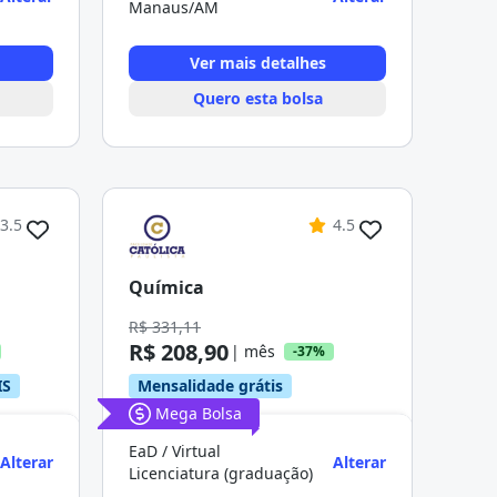
Manaus/AM
Ver mais detalhes
Quero esta bolsa
3.5
4.5
Química
R$ 331,11
R$ 208,90
| mês
-37%
IS
Mensalidade grátis
Mega Bolsa
EaD / Virtual
Alterar
Alterar
Licenciatura (graduação)