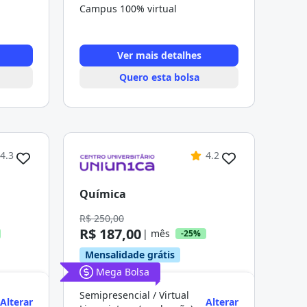
Campus 100% virtual
Ver mais detalhes
Quero esta bolsa
4.3
4.2
Química
R$ 250,00
R$ 187,00
| mês
-25%
Mensalidade grátis
Mega Bolsa
Semipresencial / Virtual
Alterar
Alterar