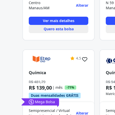
Centro
N 59
Alterar
Manaus/AM
Mana
Ver mais detalhes
Quero esta bolsa
4.5
Química
Quí
R$ 481,79
R$ 5
R$ 139,00
R$ 
| mês
-71%
Matríc
Duas mensalidades GRÁTIS
Mega Bolsa
Semipresencial / Virtual
Semip
Alterar