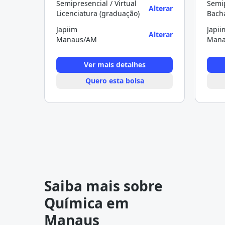
Semipresencial / Virtual
Semip
Alterar
Licenciatura (graduação)
Bach
Japiim
Japii
Alterar
Manaus/AM
Mana
Ver mais detalhes
Quero esta bolsa
Saiba mais sobre
Química em
Manaus