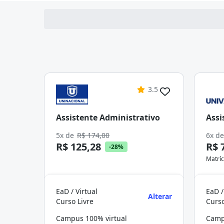
3.5
Assistente Administrativo
Assi
5x de
R$ 174,00
6x d
R$ 125,28
R$ 
-28%
Matríc
EaD / Virtual
EaD /
Alterar
Curso Livre
Curso
Campus 100% virtual
Camp