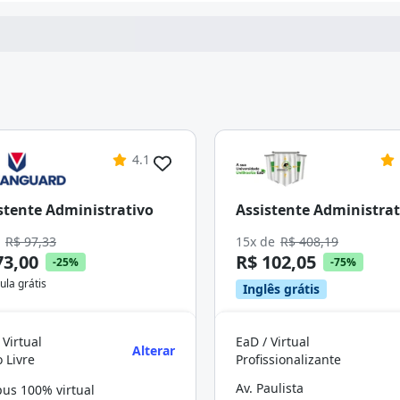
4.1
stente Administrativo
Assistente Administrat
e
R$ 97,33
15x de
R$ 408,19
73,00
R$ 102,05
-25%
-75%
ula grátis
Inglês grátis
 Virtual
EaD / Virtual
Alterar
 Livre
Profissionalizante
Av. Paulista
us 100% virtual