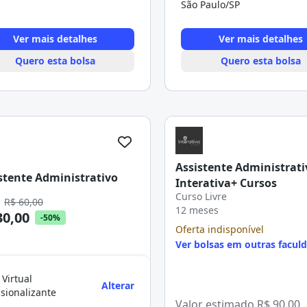
São Paulo/SP
Ver mais detalhes
Ver mais detalhes
Quero esta bolsa
Quero esta bolsa
Assistente Administrati
stente Administrativo
Interativa+ Cursos
Curso Livre
e
R$ 60,00
12 meses
30,00
-50%
Oferta indisponível
Ver bolsas em outras facul
 Virtual
Alterar
ssionalizante
Valor estimado
R$ 90,00