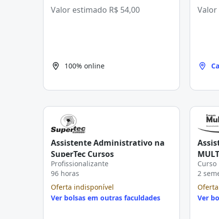
Valor estimado
R$ 54,00
Valor
100% online
Ca
Assistente Administrativo na
Assis
SuperTec Cursos
MULT
Profissionalizante
Curso 
PROF
96 horas
2 sem
Oferta indisponível
Oferta
Ver bolsas em outras faculdades
Ver bo