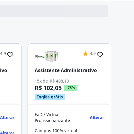
4.9
4.9
ivo
Assistente Administrativo
15x de
R$ 408,19
R$ 102,05
-75%
Inglês grátis
EaD / Virtual
Alterar
Alterar
Profissionalizante
Campus 100% virtual
Alterar