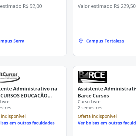
 estimado
R$ 92,00
Valor estimado
R$ 229,50
mpus Serra
Campus Fortaleza
tente Administrativo na
Assistente Administrati
CURSOS EDUCAÇÃO
Barce Cursos
Livre
Curso Livre
ISSIONAL
estres
2 semestres
 indisponível
Oferta indisponível
lsas em outras faculdades
Ver bolsas em outras facul