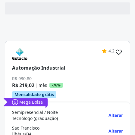
4.2
Automação Industrial
R$ 930,80
R$ 219,02
| mês
-76%
Mensalidade grátis
Mega Bolsa
Semipresencial / Noite
Alterar
Tecnólogo (graduação)
Sao Francisco
Alterar
Ilhéus/BA