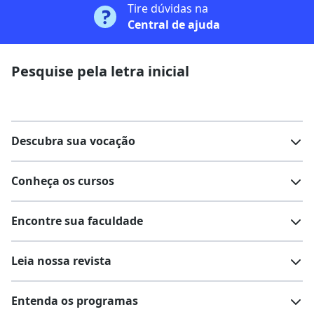
Tire dúvidas na
Central de ajuda
Pesquise pela letra inicial
Descubra sua vocação
Conheça os cursos
Teste vocacional
Lista de profissões
Encontre sua faculdade
Salários na sua região
Lista de cursos
Cursos de graduação
Leia nossa revista
Cursos de pós-graduação
Cursos livres
Lista de faculdades
Faculdades na sua cidade
Entenda os programas
Cursos técnicos
Cursos a distância (EaD)
Comunidade Quero