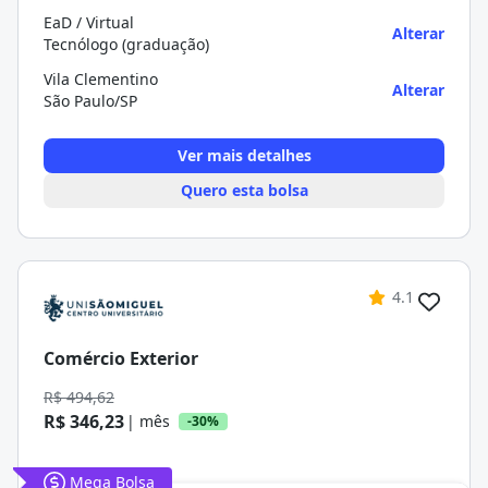
EaD / Virtual
Alterar
Tecnólogo (graduação)
Vila Clementino
Alterar
São Paulo/SP
Ver mais detalhes
Quero esta bolsa
4.1
Comércio Exterior
R$ 494,62
R$ 346,23
| mês
-30%
Mega Bolsa