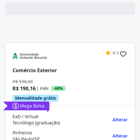
4.3
Comércio Exterior
R$ 598,00
R$ 190,16
| mês
-68%
Mensalidade grátis
Mega Bolsa
EaD / Virtual
Alterar
Tecnólogo (graduação)
Pinheiros
Alterar
São Paulo/SP