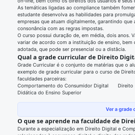
on-line, bem como os direitos dos usuários e seus 
As temáticas ligadas ao compliance também fomen
estudante desenvolva as habilidades para promulg
empresas que atuam digitalmente, garantindo que a
consonância com as regras impostas.
O curso possui duração de, em média, dois anos. V
variar de acordo com a instituição de ensino, be
adotada, que pode ser presencial ou a distâcia.
Qual a grade curricular de Direito Digi
Grade Curricular é o conjunto de matérias que o a
exemplo de grade curricular para o curso de Direi
faculdades parceiras:
Comportamento do Consumidor Digital
Direito
Didática do Ensino Superior
Ver a grade c
O que se aprende na faculdade de Direi
Durante a especialização em Direito Digital e Comp