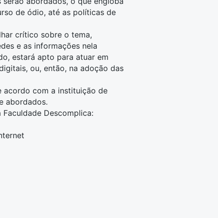
es serão abordados, o que engloba
so de ódio, até as políticas de
har crítico sobre o tema,
des e as informações nela
do, estará apto para atuar em
digitais, ou, então, na adoção das
e acordo com a instituição de
te abordados.
na Faculdade Descomplica:
nternet