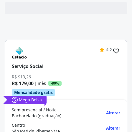
4.2
Serviço Social
R$ 913,26
R$ 179,00
| mês
-80%
Mensalidade grátis
Mega Bolsa
Semipresencial / Noite
Alterar
Bacharelado (graduação)
Centro
Alterar
São José de Ribamar/MA