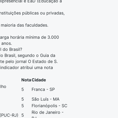
ipresencial
e
EaD (Educação a
nstituições públicas ou privadas,
maioria das faculdades.
arga horária mínima de 3.000
 anos.
 do Brasil?
do Brasil, segundo o
Guia da
te pelo jornal O Estado de S.
indicador atribui uma nota
Nota
Cidade
ilho
5
Franca - SP
5
São Luís - MA
5
Florianópolis - SC
Rio de Janeiro -
 (PUC-RJ)
5