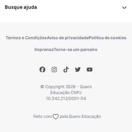
Escolas
Cursos gratuitos
Busque ajuda
Profissões
Pós-graduação
Notas de corte
Enem
Idiomas
Cursos técnicos
Manual do Enem
Sisu
Sobre o Quero Bolsa
Primeiros passos
Termos e Condições
Aviso de privacidade
Política de cookies
Escolas
Prouni
Fies
Reembolso e cancelamento
Financeiro e regras
Imprensa
Torne-se um parceiro
Pronatec
Sisutec
Atendimento e suporte
Matrícula e validação
Encceja
Vs Mais Estudo/Neora
Educa Brasil
© Copyright 2026 - Quero
Educação
CNPJ
10.542.212/0001-54
Feito com
pela
Quero Educação