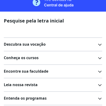
Central de ajuda
Pesquise pela letra inicial
Descubra sua vocação
Conheça os cursos
Teste vocacional
Lista de profissões
Encontre sua faculdade
Salários na sua região
Lista de cursos
Cursos de graduação
Leia nossa revista
Cursos de pós-graduação
Cursos livres
Lista de faculdades
Faculdades na sua cidade
Entenda os programas
Cursos técnicos
Cursos a distância (EaD)
Comunidade Quero
Vestibular e Enem
Dicas e curiosidades