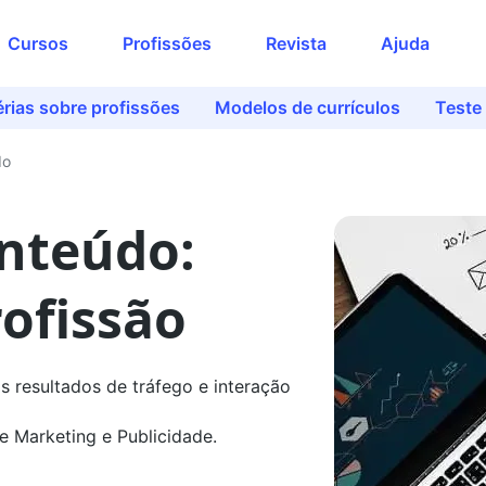
Acesse o conteúdo
Cursos
Profissões
Revista
Ajuda
completo
Preencha seus dados para liberar o
rias sobre profissões
Modelos de currículos
Teste
acesso
Nome
do
nteúdo:
E-mail
rofissão
Telefone
 resultados de tráfego e interação
Ao continuar, você concorda com nossas
e Marketing e Publicidade.
políticas de privacidade
Ver agora