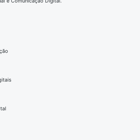
ual e Comunicação Digital.
ção
itais
tal