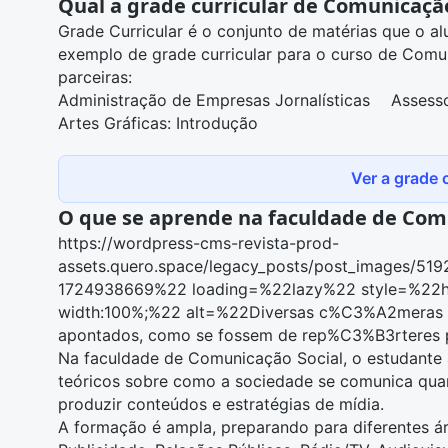
Qual a grade curricular de Comunicação
Grade Curricular é o conjunto de matérias que o a
exemplo de grade curricular para o curso de Com
parceiras:
Administração de Empresas Jornalísticas
Assess
Artes Gráficas: Introdução
Ver a grade c
O que se aprende na faculdade de Com
https://wordpress-cms-revista-prod-
assets.quero.space/legacy_posts/post_images/
1724938669%22 loading=%22lazy%22 style=%22heigh
width:100%;%22 alt=%22Diversas c%C3%A2meras
apontados, como se fossem de rep%C3%B3rteres pr
Na
faculdade de Comunicação Social
, o estudante
teóricos sobre como a sociedade se comunica quan
produzir conteúdos e estratégias de mídia.
A formação é ampla, preparando para diferentes á