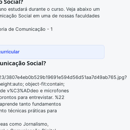
 Social?
luno estudará durante o curso. Veja abaixo um
unicação Social em uma de nossas faculdades
oria de Comunicação - 1
urricular
unicação Social?
51923/3807e4eb0b529b19691e594d56d51aa7d49ab765.jpg?
t:auto; object-fit:contain;
 de v%C3%ADdeo e microfones
ontos para entrevistar. %22
 aprende tanto fundamentos
to técnicas práticas para
reas como Jornalismo,