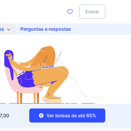
Entrar
os
Perguntas e respostas
97,00
Ver bolsas de até 65%