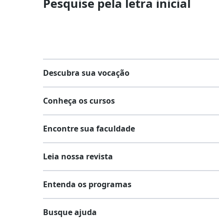
Pesquise pela letra inicial
Descubra sua vocação
Conheça os cursos
Teste vocacional
Encontre sua faculdade
Lista de profissões
Lista de cursos
Salários na sua região
Leia nossa revista
Cursos de graduação
Lista de faculdades
Cursos de pós-graduação
Entenda os programas
Faculdades na sua cidade
Vestibular e Enem
Cursos livres
Comunidade Quero
Busque ajuda
Dicas e curiosidades
Cursos técnicos