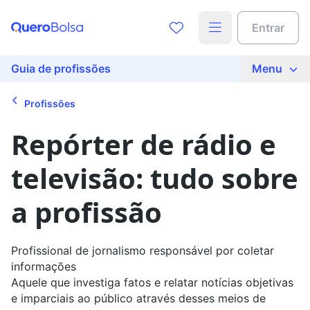
Acesse o conteúdo completo
Entrar
Preencha seus dados para liberar o acesso
Nome
Guia de profissões
Menu
Profissões
E-mail
Repórter de rádio e
televisão: tudo sobre
Telefone
a profissão
Ao continuar, você concorda com nossas
políticas de
privacidade
Profissional de jornalismo responsável por coletar
informações
Ver agora
Aquele que investiga fatos e relatar notícias objetivas
e imparciais ao público através desses meios de