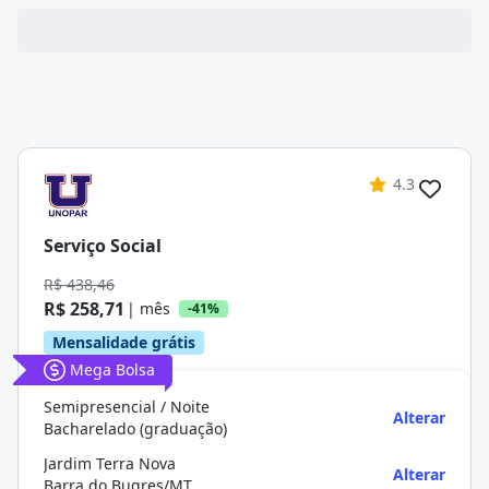
4.3
Serviço Social
R$ 438,46
R$ 258,71
| mês
-41%
Mensalidade grátis
Mega Bolsa
Semipresencial / Noite
Alterar
Bacharelado (graduação)
Jardim Terra Nova
Alterar
Barra do Bugres/MT