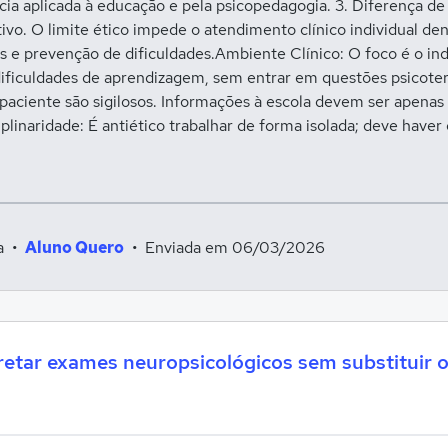
cia aplicada à educação e pela psicopedagogia. 3. Diferença de
etivo. O limite ético impede o atendimento clínico individual de
s e prevenção de dificuldades.Ambiente Clínico: O foco é o ind
s dificuldades de aprendizagem, sem entrar em questões psicote
aciente são sigilosos. Informações à escola devem ser apenas
plinaridade: É antiético trabalhar de forma isolada; deve haver
ra
•
Aluno Quero
Enviada em 06/03/2026
tar exames neuropsicológicos sem substituir o 