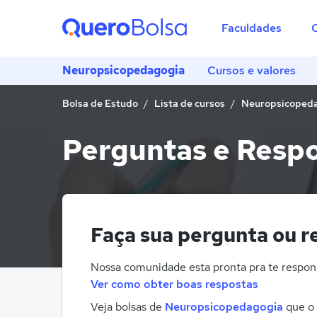
Faculdades
Neuropsicopedagogia
Cursos e valores
Bolsa de Estudo
Lista de cursos
Neuropsicoped
Perguntas e Resp
Faça sua pergunta ou r
Nossa comunidade esta pronta pra te respon
Ver como obter boas respostas
Veja bolsas de
Neuropsicopedagogia
que o 