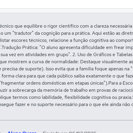
écnico que equilibre o rigor científico com a clareza necessária 
m "tradutor" da cognição para a prática. Aqui estão as diretriz
istar escores técnicos, relacione a função cognitiva ao compo
o".Tradução Prática: "O aluno apresenta dificuldade em frear im
sua vez em atividades em grupo". 2. Uso de Gráficos e Tabelas 
is que mostrem a curva de normalidade: Destaque visualmente as
precisa de suporte). Isso evita que a família foque apenas na
 forma clara para que cada público saiba exatamente o que fazer
fragmentar ordens domésticas em etapas únicas").Para a Escol
duzir a sobrecarga da memória de trabalho em provas de raciocí
lique termos como labilidade, flexibilidade cognitiva ou praxia.
segue fazer e no suporte necessário para o que ele ainda não