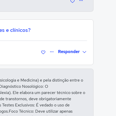
s e clínicos?
Responder
Entrar para responder
icologia e Medicina) e pela distinção entre o
e Diagnóstico Nosológico: O
xia). Ele elabora um parecer técnico sobre o
de transtornos, deve obrigatoriamente
s Testes Exclusivos: É vedado o uso de
logos.Foco Técnico: Deve utilizar apenas