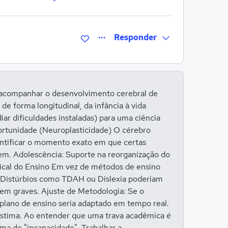
Responder
Entrar para responder
 acompanhar o desenvolvimento cerebral de
e forma longitudinal, da infância à vida
r dificuldades instaladas) para uma ciência
portunidade (Neuroplasticidade) O cérebro
entificar o momento exato em que certas
gem. Adolescência: Suporte na reorganização do
adical do Ensino Em vez de métodos de ensino
ce: Distúrbios como TDAH ou Dislexia poderiam
em graves. Ajuste de Metodologia: Se o
plano de ensino seria adaptado em tempo real.
estima. Ao entender que uma trava acadêmica é
ma de "incapacidade". Trabalhar a