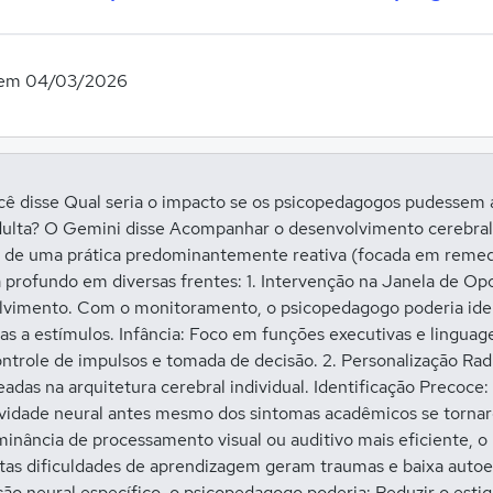
 em 04/03/2026
ê disse Qual seria o impacto se os psicopedagogos pudessem
adulta? O Gemini disse Acompanhar o desenvolvimento cerebral d
a de uma prática predominantemente reativa (focada em remedia
ia profundo em diversas frentes: 1. Intervenção na Janela de O
volvimento. Com o monitoramento, o psicopedagogo poderia id
vas a estímulos. Infância: Foco em funções executivas e lingua
controle de impulsos e tomada de decisão. 2. Personalização R
seadas na arquitetura cerebral individual. Identificação Preco
ividade neural antes mesmo dos sintomas acadêmicos se tornar
ância de processamento visual ou auditivo mais eficiente, o 
tas dificuldades de aprendizagem geram traumas e baixa auto
o neural específico, o psicopedagogo poderia: Reduzir o estig