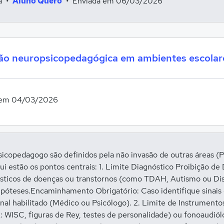
ra
•
Aluno Quero
Enviada em 06/03/2026
ção neuropsicopedagógica em ambientes escolare
 em 04/03/2026
sicopedagogo são definidos pela não invasão de outras áreas (Ps
qui estão os pontos centrais: 1. Limite Diagnóstico Proibição d
ticos de doenças ou transtornos (como TDAH, Autismo ou Disle
póteses.Encaminhamento Obrigatório: Caso identifique sinais 
nal habilitado (Médico ou Psicólogo). 2. Limite de Instrumento
x: WISC, figuras de Rey, testes de personalidade) ou fonoaudió