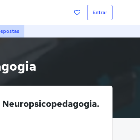
Entrar
espostas
agogia
e Neuropsicopedagogia.