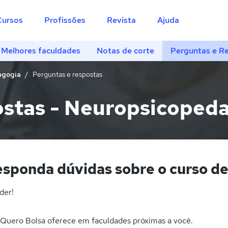
Cursos
Profissões
Revista
Ajuda
Melhores faculdades
Notas de corte
Perguntas e R
agogia
Perguntas e respostas
ostas - Neuropsicoped
esponda dúvidas sobre o curso d
der!
Quero Bolsa oferece em faculdades próximas a você.