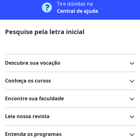
Tire dúvidas na
Central de ajuda
Pesquise pela letra inicial
Descubra sua vocação
Conheça os cursos
Teste vocacional
Lista de profissões
Encontre sua faculdade
Salários na sua região
Lista de cursos
Cursos de graduação
Leia nossa revista
Cursos de pós-graduação
Cursos livres
Lista de faculdades
Faculdades na sua cidade
Entenda os programas
Cursos técnicos
Cursos a distância (EaD)
Comunidade Quero