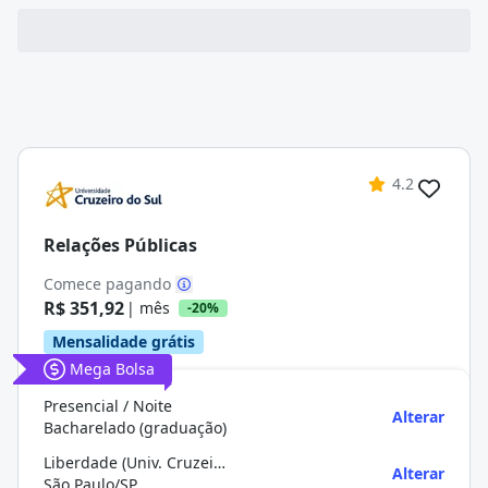
4.2
Relações Públicas
Comece pagando
R$ 351,92
| mês
-20%
Mensalidade grátis
Mega Bolsa
Presencial / Noite
Alterar
Bacharelado (graduação)
Liberdade (Univ. Cruzeiro do Sul)
Alterar
São Paulo/SP