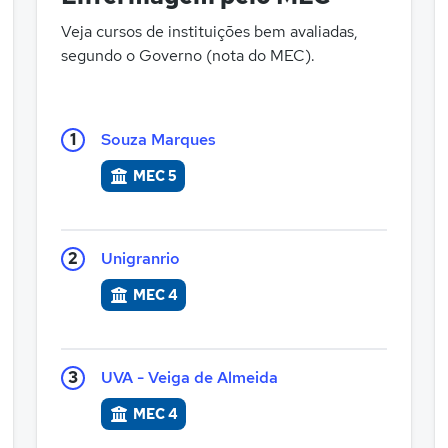
Veja cursos de instituições bem avaliadas,
segundo o Governo (nota do MEC).
1
Souza Marques
MEC 5
2
Unigranrio
MEC 4
3
UVA - Veiga de Almeida
MEC 4