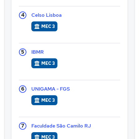
4
Celso Lisboa
MEC 3
5
IBMR
MEC 3
6
UNIGAMA - FGS
MEC 3
7
Faculdade São Camilo RJ
MEC 3