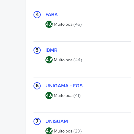
4
FABA
4,6
Muito boa
(45)
5
IBMR
4,6
Muito boa
(44)
6
UNIGAMA - FGS
4,6
Muito boa
(41)
7
UNISUAM
4,6
Muito boa
(29)