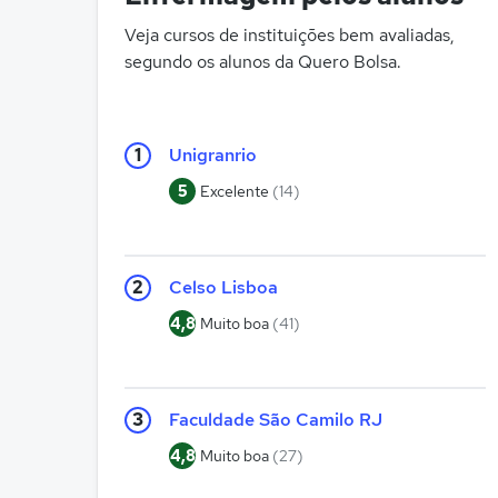
Veja cursos de instituições bem avaliadas,
segundo os alunos da Quero Bolsa.
1
Unigranrio
5
Excelente
(14)
2
Celso Lisboa
4,8
Muito boa
(41)
3
Faculdade São Camilo RJ
4,8
Muito boa
(27)