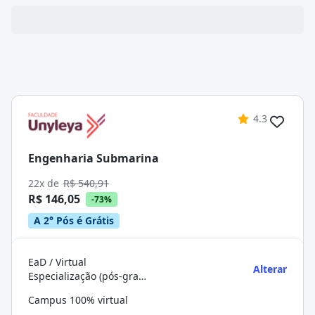
4.3
Engenharia Submarina
22x de
R$ 540,91
R$ 146,05
-73%
A 2° Pós é Grátis
EaD / Virtual
Alterar
Especialização (pós-graduação)
Campus 100% virtual