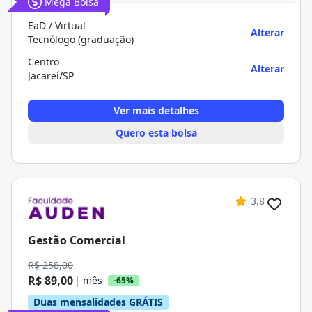
Mega Bolsa
EaD / Virtual
Alterar
Tecnólogo (graduação)
Centro
Alterar
Jacareí/SP
Ver mais detalhes
Quero esta bolsa
3.8
Gestão Comercial
R$ 258,00
R$ 89,00
| mês
-65%
Duas mensalidades GRÁTIS