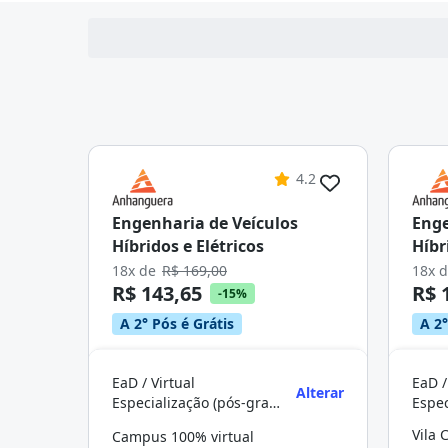
4.2
Engenharia de Veículos
Enge
Híbridos e Elétricos
Híbr
18x de
R$ 169,00
18x 
R$ 143,65
R$ 
-15%
A 2° Pós é Grátis
A 2°
EaD / Virtual
EaD /
Alterar
Especialização (pós-graduação)
Campus 100% virtual