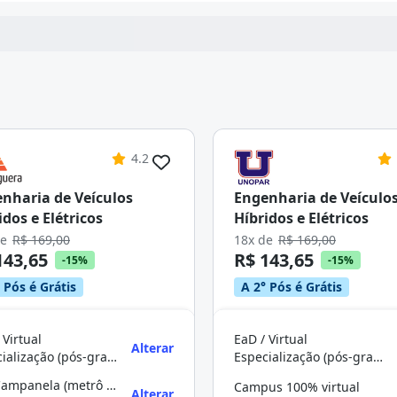
4.2
nharia de Veículos
Engenharia de Veículo
idos e Elétricos
Híbridos e Elétricos
de
R$ 169,00
18x de
R$ 169,00
143,65
R$ 143,65
-15%
-15%
 Pós é Grátis
A 2° Pós é Grátis
 Virtual
EaD / Virtual
Alterar
Especialização (pós-graduação)
Especialização (pós-graduação)
Vila Campanela (metrô Itaquera)
Campus 100% virtual
Alterar