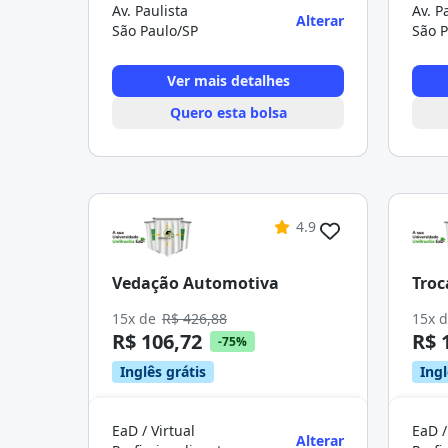
Av. Paulista
Av. P
Alterar
São Paulo/SP
São P
Ver mais detalhes
Quero esta bolsa
4.9
Vedação Automotiva
Troc
15x de
R$ 426,88
15x 
R$ 106,72
R$ 
-75%
Inglês grátis
Ingl
EaD / Virtual
EaD /
Alterar