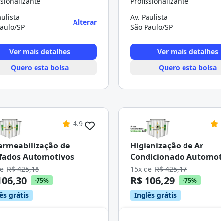
ssionalizante
Profissionalizante
aulista
Av. Paulista
Alterar
aulo/SP
São Paulo/SP
Ver mais detalhes
Ver mais detalhes
Quero esta bolsa
Quero esta bolsa
4.9
rmeabilização de
Higienização de Ar
fados Automotivos
Condicionado Automot
de
R$ 425,18
15x de
R$ 425,17
106,30
R$ 106,29
-75%
-75%
ês grátis
Inglês grátis