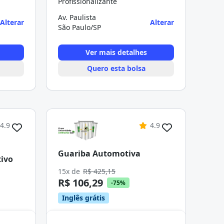
Profissionalizante
Av. Paulista
Alterar
Alterar
São Paulo/SP
Ver mais detalhes
Quero esta bolsa
4.9
4.9
Guariba Automotiva
ivo
15x de
R$ 425,15
R$ 106,29
-75%
Inglês grátis