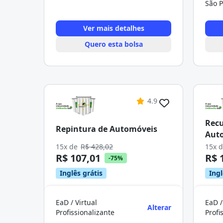
São P
Ver mais detalhes
Quero esta bolsa
4.9
Recu
Repintura de Automóveis
Aut
15x de
R$ 428,02
15x 
R$ 107,01
R$ 
-75%
Inglês grátis
Ingl
EaD / Virtual
EaD /
Alterar
Profissionalizante
Profi