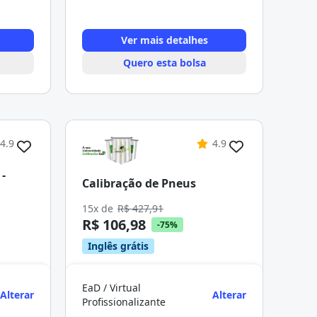
Ver mais detalhes
Quero esta bolsa
4.9
4.9
-
Calibração de Pneus
15x de
R$ 427,91
R$ 106,98
-75%
Inglês grátis
EaD / Virtual
Alterar
Alterar
Profissionalizante