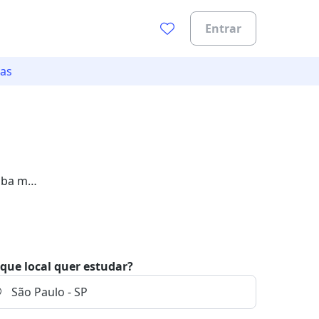
Entrar
tas
iba mais
que local quer estudar?