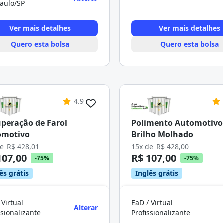
aulo/SP
Ver mais detalhes
Ver mais detalhes
Quero esta bolsa
Quero esta bolsa
4.9
peração de Farol
Polimento Automotivo 
omotivo
Brilho Molhado
de
R$ 428,01
15x de
R$ 428,00
107,00
R$ 107,00
-75%
-75%
ês grátis
Inglês grátis
 Virtual
EaD / Virtual
Alterar
ssionalizante
Profissionalizante