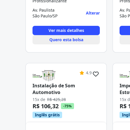
Profissionalizante
Profi
Av. Paulista
Av. P
Alterar
São Paulo/SP
São P
Ver mais detalhes
Quero esta bolsa
4.9
Instalação de Som
Impe
Automotivo
Esto
15x de
R$ 425,28
15x 
R$ 106,32
R$ 
-75%
Inglês grátis
Ingl