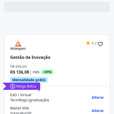
4.2
Gestão da Inovação
R$ 232,22
R$ 136,08
| mês
-41%
Mensalidade grátis
Mega Bolsa
EaD / Virtual
Alterar
Tecnólogo (graduação)
Wanel Ville
Alterar
Sorocaba/SP