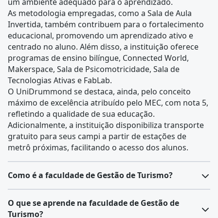
um ambiente adequado para o aprendizado.
As metodologia empregadas, como a Sala de Aula
Invertida, também contribuem para o fortalecimento
educacional, promovendo um aprendizado ativo e
centrado no aluno. Além disso, a instituição oferece
programas de ensino bilíngue, Connected World,
Makerspace, Sala de Psicomotricidade, Sala de
Tecnologias Ativas e FabLab.
O UniDrummond se destaca, ainda, pelo conceito
máximo de excelência atribuído pelo MEC, com nota 5,
refletindo a qualidade de sua educação.
Adicionalmente, a instituição disponibiliza transporte
gratuito para seus campi a partir de estações de
metrô próximas, facilitando o acesso dos alunos.
Como é a faculdade de Gestão de Turismo?
O curso de Gestão de Turismo, ofertado como
O que se aprende na faculdade de Gestão de
graduação tecnológica, possui uma duração média de
Turismo?