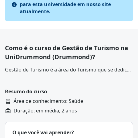
para esta universidade em nosso site
atualmente.
Como é o curso de Gestão de Turismo na
UniDrummond (Drummond)?
Gestão de Turismo é a área do Turismo que se dedica
ao planejamento, organização e administração de
atividades turísticas. Ela envolve a coordenação de
recursos, promoção de destinos e aprimoramento da
Resumo do curso
experiência dos viajantes.
Área de conhecimento: Saúde
Duração: em média, 2 anos
O que você vai aprender?