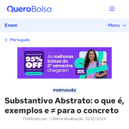
1) Introdução
2) Definição
3) Como saber se um substantivo é abstrato?
Enem
Menu
4) Exemplos
5) Substantivo concreto e substantivo abstrato
Português
6) Exercícios
PORTUGUÊS
Substantivo Abstrato: o que é,
exemplos e ≠ para o concreto
Publicado por
| Última atualização: 13/12/2024