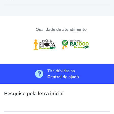
R$ 2.999,00.
O programa de bolsa do Quero Bolsa disponibiliza vagas
com até 80% de desconto nas mensalidades. Para garantir
a bolsa de estudo, os pais devem escolher a escola mais
Qualidade de atendimento
adequada e pagar a pré-matrícula no site.
Tire dúvidas na
Central de ajuda
Pesquise pela letra inicial