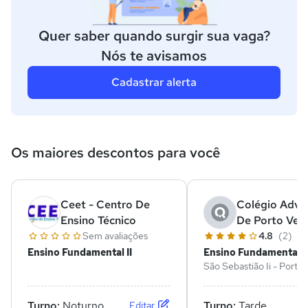
Quer saber quando surgir sua vaga?
Nós te avisamos
Cadastrar alerta
Os maiores descontos para você
Ceet - Centro De
Colégio Adve
Ensino Técnico
De Porto Vel
Sem avaliações
4.8
(2)
Ensino Fundamental II
Ensino Fundamental II
São Sebastião Ii - Porto 
RO
Turno:
Noturno
Turno:
Tarde
Editar