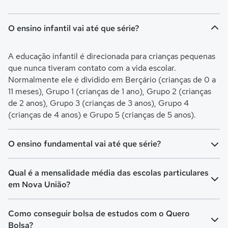
O ensino infantil vai até que série?
A educação infantil é direcionada para crianças pequenas
que nunca tiveram contato com a vida escolar.
Normalmente ele é dividido em Berçário (crianças de 0 a
11 meses), Grupo 1 (crianças de 1 ano), Grupo 2 (crianças
de 2 anos), Grupo 3 (crianças de 3 anos), Grupo 4
(crianças de 4 anos) e Grupo 5 (crianças de 5 anos).
O ensino fundamental vai até que série?
O Ensino Fundamental é separado em Ensino
Qual é a mensalidade média das escolas particulares
Fundamental I (turmas do 1º ao 5º ano) e Ensino
em Nova União?
Fundamental II (turmas do 6º ao 9º ano). O Fundamental I
é voltado para crianças de 6 a 10 anos, já o Fundamental II
A mensalidade mais barata em Nova União é de
Como conseguir bolsa de estudos com o Quero
é para crianças de 11 a 14 anos.
R$ 199,00 e a mensalidade mais cara pode chegar a
Bolsa?