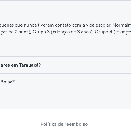
equenas que nunca tiveram contato com a vida escolar. Normalme
nças de 2 anos), Grupo 3 (crianças de 3 anos), Grupo 4 (criança
ental I (turmas do 1º ao 5º ano) e Ensino Fundamental II (tu
lares em Tarauacá?
para crianças de 11 a 14 anos.
99,00 e a mensalidade mais cara pode chegar a R$ 2.999,00.
 Bolsa?
 vagas com até 80% de desconto nas mensalidades. Para garanti
ite.
Política de reembolso