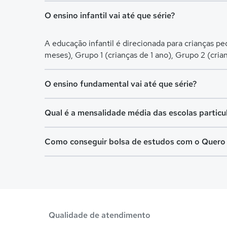
O ensino infantil vai até que série?
A educação infantil é direcionada para crianças p
meses), Grupo 1 (crianças de 1 ano), Grupo 2 (cria
O ensino fundamental vai até que série?
O Ensino Fundamental é separado em Ensino Fundam
Qual é a mensalidade média das escolas particu
para crianças de 6 a 10 anos, já o Fundamental II é 
A mensalidade mais barata em Tarauacá é de R$ 1
Como conseguir bolsa de estudos com o Quero
O programa de bolsa do Quero Bolsa disponibiliza
escola mais adequada e pagar a pré-matrícula no s
Qualidade de atendimento