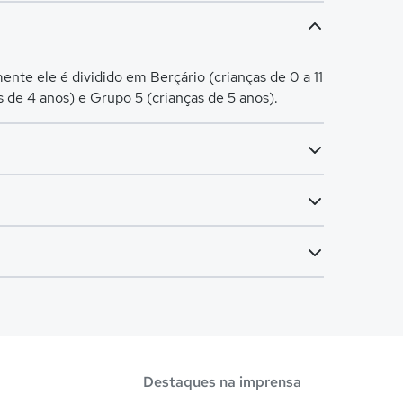
nte ele é dividido em Berçário (crianças de 0 a 11
s de 4 anos) e Grupo 5 (crianças de 5 anos).
rmas do 6º ao 9º ano). O Fundamental I é voltado
r a bolsa de estudo, os pais devem escolher a
Destaques na imprensa