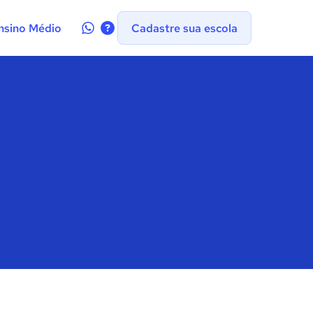
Contate-
nsino Médio
Cadastre sua escola
nos
no
WhatsApp