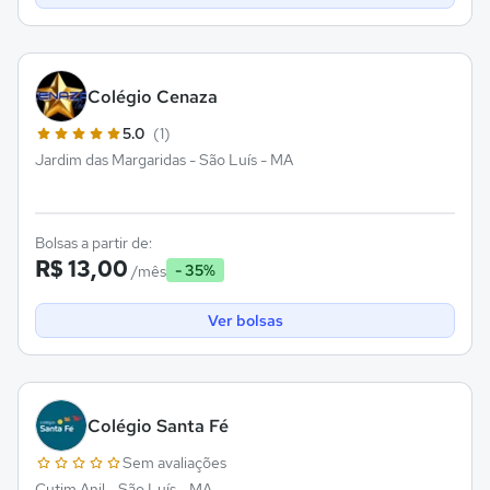
Colégio Cenaza
5.0
(1)
Jardim das Margaridas - São Luís - MA
Bolsas a partir de:
R$ 13,00
- 35%
/mês
Ver bolsas
Colégio Santa Fé
Sem avaliações
Cutim Anil - São Luís - MA