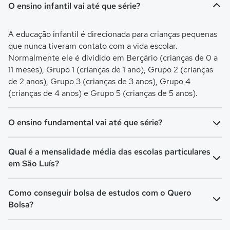
O ensino infantil vai até que série?
A educação infantil é direcionada para crianças pequenas
que nunca tiveram contato com a vida escolar.
Normalmente ele é dividido em Berçário (crianças de 0 a
11 meses), Grupo 1 (crianças de 1 ano), Grupo 2 (crianças
de 2 anos), Grupo 3 (crianças de 3 anos), Grupo 4
(crianças de 4 anos) e Grupo 5 (crianças de 5 anos).
O ensino fundamental vai até que série?
O Ensino Fundamental é separado em Ensino
Qual é a mensalidade média das escolas particulares
Fundamental I (turmas do 1º ao 5º ano) e Ensino
em São Luís?
Fundamental II (turmas do 6º ao 9º ano). O Fundamental I
é voltado para crianças de 6 a 10 anos, já o Fundamental II
A mensalidade mais barata em São Luís é de R$ 90,00 e
Como conseguir bolsa de estudos com o Quero
é para crianças de 11 a 14 anos.
a mensalidade mais cara pode chegar a R$ 1.820,06.
Bolsa?