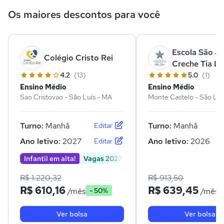
Os maiores descontos para você
Escola São Jo
Colégio Cristo Rei
Creche Tia Li
4.2
(13)
5.0
(1)
Ensino Médio
Ensino Médio
Sao Cristovao - São Luís - MA
Monte Castelo - São Luí
Turno:
Manhã
Turno:
Manhã
Editar
Ano letivo:
2027
Ano letivo:
2026
Editar
Infantil em alta!
Vagas 2027
R$ 1.220,32
R$ 913,50
R$ 610,16
R$ 639,45
/mês
/mês
- 50%
Ver bolsa
Ver bolsa