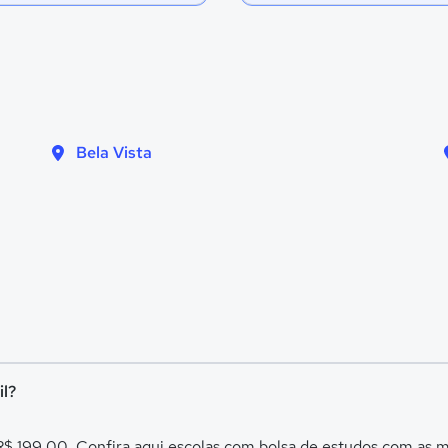
Bela Vista
il?
e R$ 199,00. Confira aqui escolas com bolsa de estudos com as