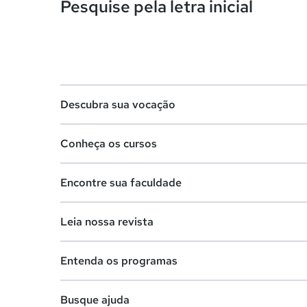
Pesquise pela letra inicial
Descubra sua vocação
Conheça os cursos
Teste vocacional
Encontre sua faculdade
Lista de profissões
Lista de cursos
Salários na sua região
Leia nossa revista
Cursos de graduação
Lista de faculdades
Cursos de pós-graduação
Entenda os programas
Faculdades na sua cidade
Vestibular e Enem
Cursos livres
Comunidade Quero
Busque ajuda
Dicas e curiosidades