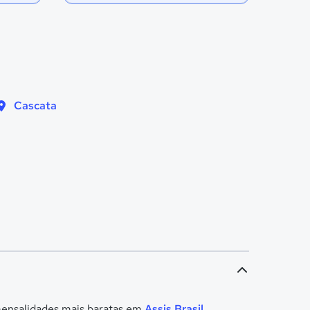
Cascata
 mensalidades mais baratas em
Assis Brasil
.