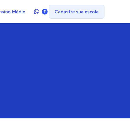
Contate-
nsino Médio
Cadastre sua escola
nos
no
WhatsApp