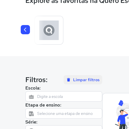
Explore as favoritas na Quero Es
Filtros:
Limpar filtros
Escola:
Etapa de ensino:
Série: