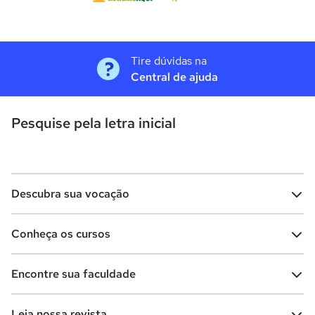
Tire dúvidas na
Central de ajuda
Pesquise pela letra inicial
Descubra sua vocação
Conheça os cursos
Teste vocacional
Lista de profissões
Encontre sua faculdade
Salários na sua região
Lista de cursos
Cursos de graduação
Leia nossa revista