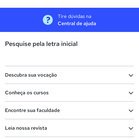
Tire dúvidas na
Central de ajuda
Pesquise pela letra inicial
Descubra sua vocação
Conheça os cursos
Teste vocacional
Lista de profissões
Encontre sua faculdade
Salários na sua região
Lista de cursos
Cursos de graduação
Leia nossa revista
Cursos de pós-graduação
Cursos livres
Lista de faculdades
Faculdades na sua cidade