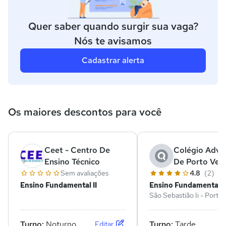
Quer saber quando surgir sua vaga?
Nós te avisamos
Cadastrar alerta
Os maiores descontos para você
Ceet - Centro De
Colégio Adve
Ensino Técnico
De Porto Vel
Sem avaliações
4.8
(2)
Ensino Fundamental II
Ensino Fundamental II
São Sebastião Ii - Porto 
RO
Turno:
Noturno
Turno:
Tarde
Editar