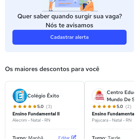
Quer saber quando surgir sua vaga?
Nós te avisamos
Cadastrar alerta
Os maiores descontos para você
Centro Educa
Colégio Êxito
Mundo De So
5.0
(3)
5.0
(2)
Ensino Fundamental II
Ensino Fundamental II
Alecrim - Natal - RN
Pajucara - Natal - RN
Turno:
Manhã
Turno:
Tarde
Editar