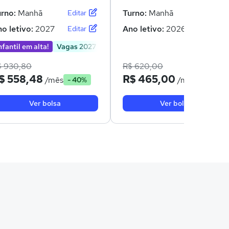
urno:
Manhã
Turno:
Manhã
Editar
Editar
o letivo:
2027
Ano letivo:
2026
Editar
Editar
nfantil em alta!
Vagas 2027
$ 930,80
R$ 620,00
$ 558,48
R$ 465,00
/mês
/mês
- 40%
- 25%
Ver bolsa
Ver bolsa