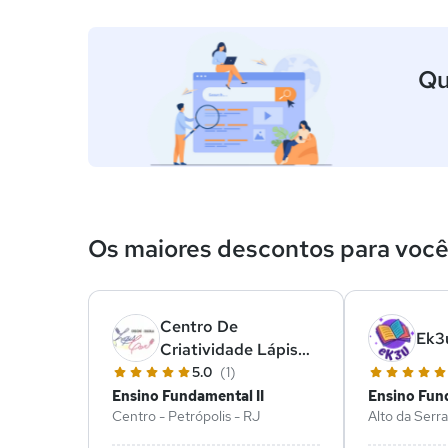
Qu
Os maiores descontos para voc
Centro De
Ek3
Criatividade Lápis
De Cor
5.0
(1)
Ensino Fundamental II
Ensino Fund
Centro - Petrópolis - RJ
Alto da Serra