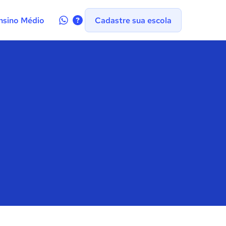
Contate-
nsino Médio
Cadastre sua escola
nos
no
WhatsApp