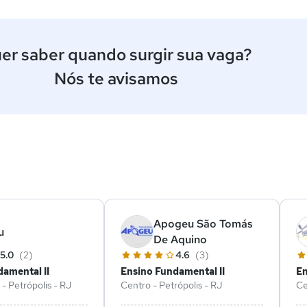
er saber quando surgir sua vaga?
Nós te avisamos
ê
Apogeu São Tomás
u
De Aquino
5.0
(2)
4.6
(3)
amental II
Ensino Fundamental II
En
 - Petrópolis - RJ
Centro - Petrópolis - RJ
Ce