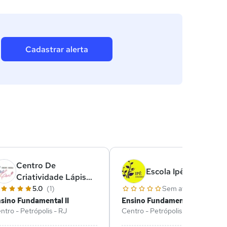
Cadastrar alerta
Centro De
Escola Ipê Amarelo
Criatividade Lápis
De Cor
5.0
(1)
Sem avaliações
sino Fundamental II
Ensino Fundamental II
ntro - Petrópolis - RJ
Centro - Petrópolis - RJ