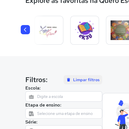
Explore as favoritas na Quero Es
Filtros:
Limpar filtros
Escola:
Etapa de ensino:
Série: