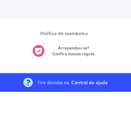
es avaliadas em
Petrópolis
.
Política de reembolso
Arrependeu-se?
Confira nossas regras
Tire dúvidas na
Central de ajuda