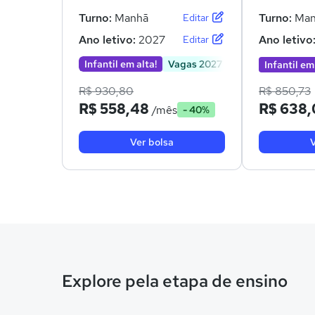
Turno:
Manhã
Turno:
Man
Editar
Ano letivo:
2027
Ano letivo
Editar
Infantil em alta!
Vagas 2027
Infantil em
R$ 930,80
R$ 850,73
R$ 558,48
R$ 638,
/mês
- 40%
Ver bolsa
V
Explore pela etapa de ensino