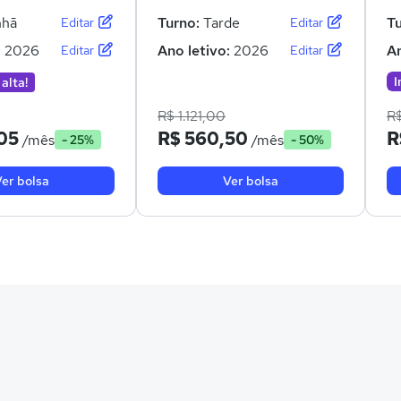
hã
Turno:
Tarde
T
Editar
Editar
:
2026
Ano letivo:
2026
An
Editar
Editar
I
 alta!
R$ 1.121,00
R
05
R$ 560,50
R
/mês
/mês
- 25%
- 50%
er bolsa
Ver bolsa