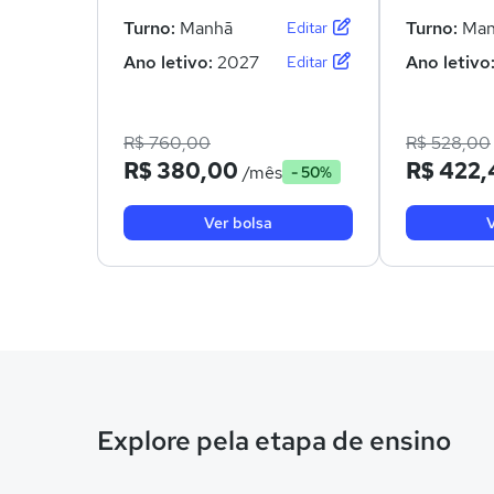
Turno:
Manhã
Turno:
Man
Editar
Ano letivo:
2027
Ano letivo
Editar
R$ 760,00
R$ 528,00
R$ 380,00
R$ 422,
/mês
- 50%
Ver bolsa
V
Explore pela etapa de ensino