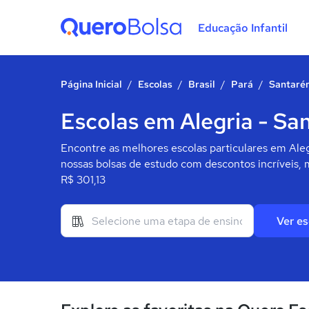
Educação Infantil
Quero Bolsa
Página Inicial
/
Escolas
/
Brasil
/
Pará
/
Santaré
Escolas em Alegria - Sa
Encontre as melhores escolas particulares em Ale
nossas bolsas de estudo com descontos incríveis, 
R$ 301,13
Ver es