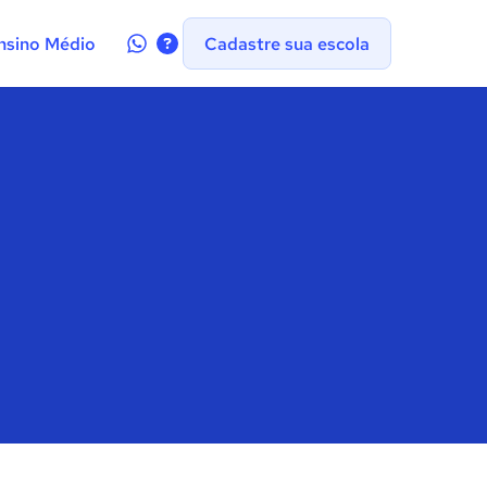
Contate-
nsino Médio
Cadastre sua escola
nos
no
WhatsApp