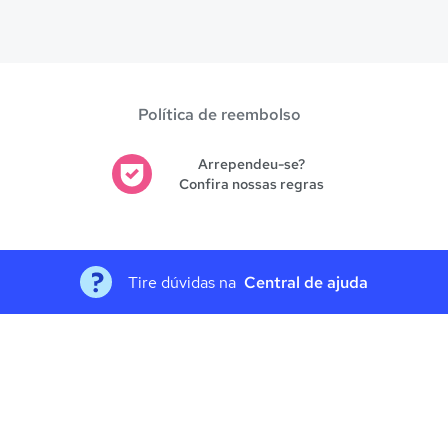
es avaliadas em
Santarém
.
Política de reembolso
Arrependeu-se?
Confira nossas regras
Tire dúvidas na
Central de ajuda