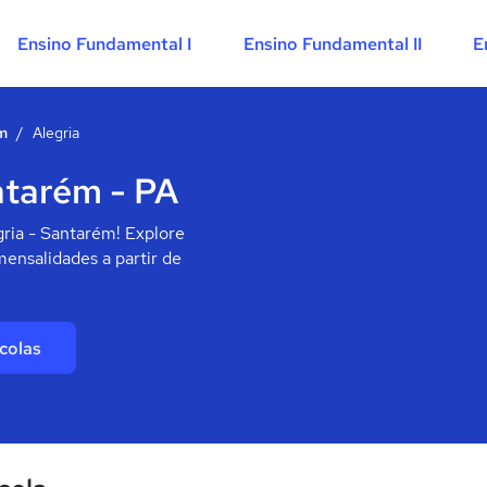
Ensino Fundamental I
Ensino Fundamental II
E
m
/
Alegria
ntarém - PA
gria - Santarém! Explore
mensalidades a partir de
colas