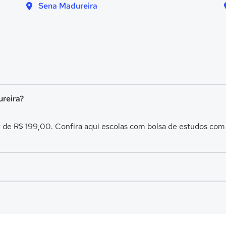
Sena Madureira
ureira?
 de R$ 199,00. Confira aqui escolas com bolsa de estudos co
es avaliadas em
Sena Madureira
.