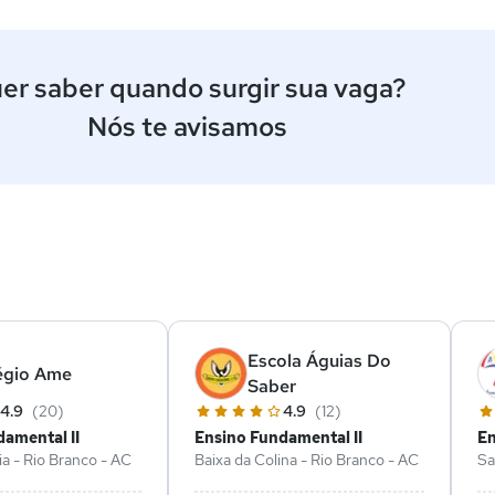
er saber quando surgir sua vaga?
Nós te avisamos
ê
Escola Águias Do
égio Ame
Saber
4.9
(20)
4.9
(12)
amental II
Ensino Fundamental II
En
ia - Rio Branco - AC
Baixa da Colina - Rio Branco - AC
Sa