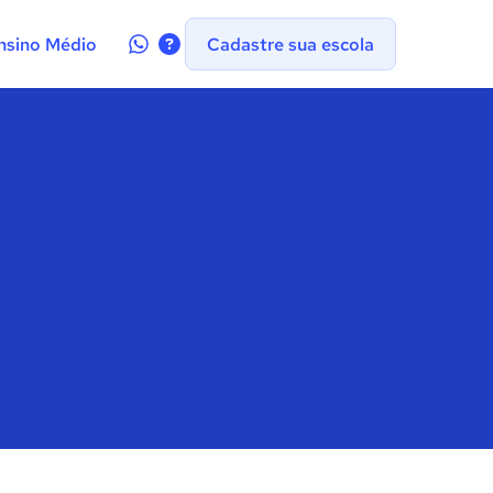
Contate-
nsino Médio
Cadastre sua escola
nos
no
WhatsApp