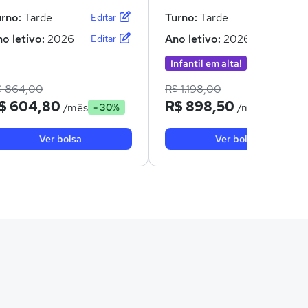
urno:
Tarde
Turno:
Tarde
Editar
Editar
o letivo:
2026
Ano letivo:
2026
Editar
Editar
Infantil em alta!
$ 864,00
R$ 1.198,00
$ 604,80
R$ 898,50
/mês
/mês
- 30%
- 25%
Ver bolsa
Ver bolsa