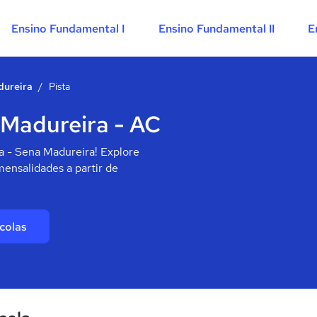
Ensino Fundamental I
Ensino Fundamental II
E
dureira
/
Pista
 Madureira - AC
a - Sena Madureira! Explore
mensalidades a partir de
colas