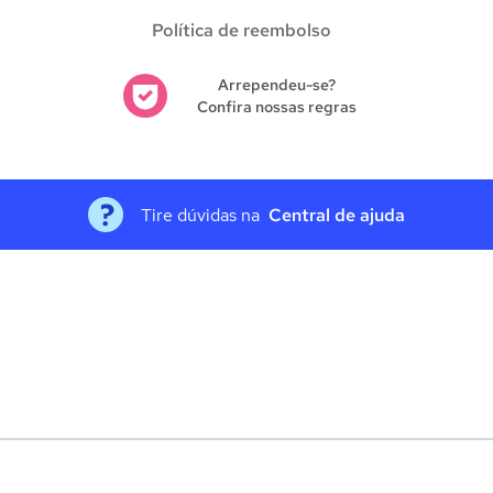
Política de reembolso
Arrependeu-se?
Confira nossas regras
Tire dúvidas na
Central de ajuda