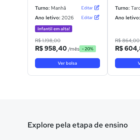
Turno:
Manhã
Turno:
Tar
Editar
Ano letivo:
2026
Ano letivo
Editar
Infantil em alta!
R$ 1.198,00
R$ 864,00
R$ 958,40
R$ 604
/mês
- 20%
Ver bolsa
V
Explore pela etapa de ensino