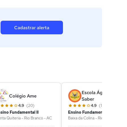
Cadastrar alerta
Escola Águias Do
Colégio Ame
Saber
4.9
(20)
4.9
(12)
sino Fundamental II
Ensino Fundamental II
nta Quiteria - Rio Branco - AC
Baixa da Colina - Rio Branco - AC