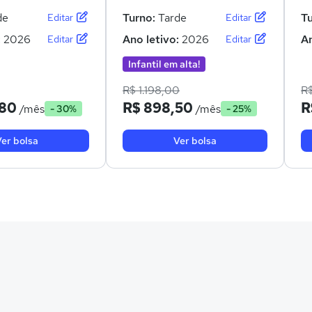
de
Turno:
Tarde
T
Editar
Editar
:
2026
Ano letivo:
2026
An
Editar
Editar
Infantil em alta!
R$ 1.198,00
R
,80
R$ 898,50
R
/mês
/mês
- 30%
- 25%
er bolsa
Ver bolsa