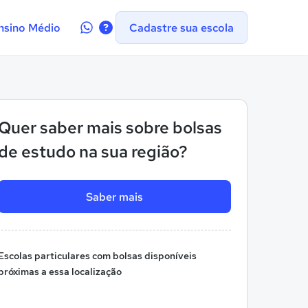
Contate-
nsino Médio
Cadastre sua escola
nos
no
WhatsApp
Quer saber mais sobre bolsas
de estudo na sua região?
Saber mais
Escolas particulares com bolsas disponíveis
próximas a essa localização