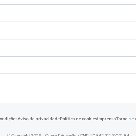
ondições
Aviso de privacidade
Política de cookies
Imprensa
Torne-se 
© Copyright 2026 - Quero Educação
•
CNPJ 10.542.212/0001-54