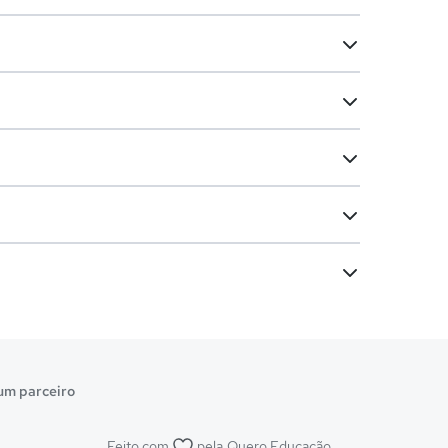
um parceiro
Feito com
pela
Quero Educação