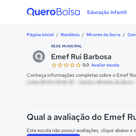
Educação Infantil
Quero Bolsa
Página Inicial
/
Rondônia
/
Mirante da Serra
/
Cen
REDE MUNICIPAL
Emef Rui Barbosa
0.0
Avaliar escola
Conheça informações completas sobre o Emef Rui 
Linha 58 Km 04 Br 81, - Centro, Mirante da Serra 
Qual a avaliação do Emef R
Esta escola não possui avaliações, clique abaixo e s