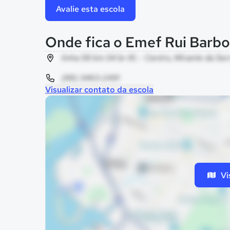
Avalie esta escola
Onde fica o Emef Rui Barb
linha 58 km 04 br 81, - Centro, Mirante da Ser
(69) 3463-2491
Visualizar contato da escola
Vi