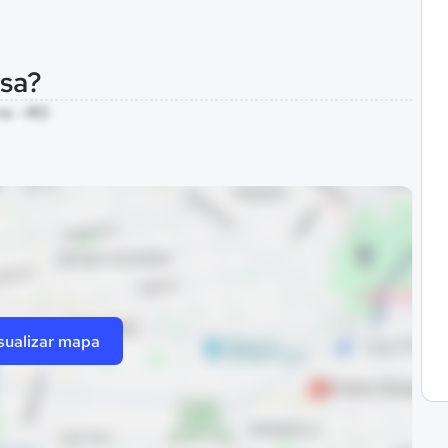
osa?
ra - RO
sualizar mapa