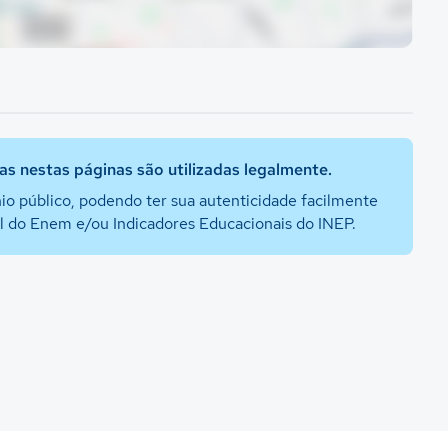
s nestas páginas são utilizadas legalmente.
io público, podendo ter sua autenticidade facilmente
al do Enem e/ou Indicadores Educacionais do INEP.