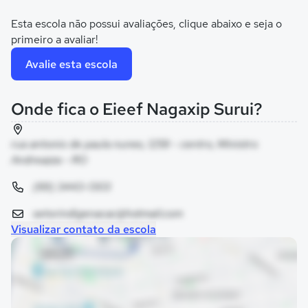
Esta escola não possui avaliações, clique abaixo e seja o
primeiro a avaliar!
Avalie esta escola
Onde fica o Eieef Nagaxip Surui?
rua antonio de paula nunes, 1259 - centro, Ministro
Andreazza - RO
(69) 3443-1303
setorindigenacac@hotmail.com
Visualizar contato da escola