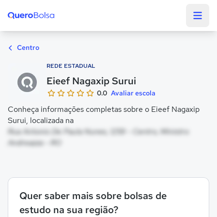
Quero Bolsa
Centro
REDE ESTADUAL
Eieef Nagaxip Surui
0.0
Avaliar escola
Conheça informações completas sobre o Eieef Nagaxip
Surui, localizada na
Rua Antonio De Paula Nunes, 1259 - Centro, Ministro
Andreazza - RO
Quer saber mais sobre bolsas de
estudo na sua região?