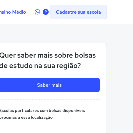
Contate-
nsino Médio
Cadastre sua escola
nos
no
WhatsApp
Quer saber mais sobre bolsas
de estudo na sua região?
Saber mais
Escolas particulares com bolsas disponíveis
próximas a essa localização