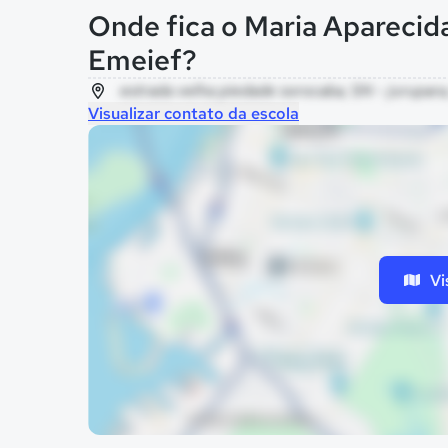
Onde fica o Maria Aparecid
Emeief?
estrada velha piedade sorocaba, SN - jurupara
Visualizar contato da escola
Vi