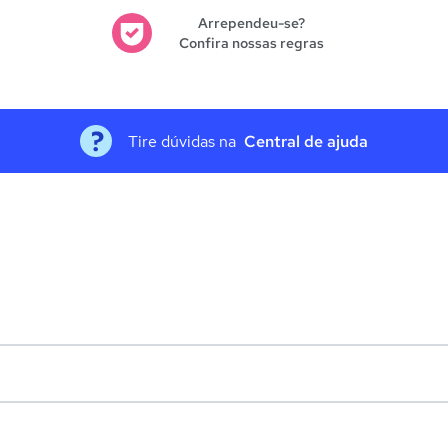
Arrependeu-se?
Confira nossas regras
Tire dúvidas na
Central de ajuda