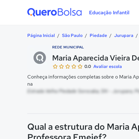
Educação Infantil
Quero Bolsa
Página Inicial
/
São Paulo
/
Piedade
/
Jurupara
/
REDE MUNICIPAL
Maria Aparecida Vieira 
0.0
Avaliar escola
Conheça informações completas sobre o Maria Apa
na
Estrada Velha Piedade Sorocaba, SN - Jurupara, P
Qual a estrutura do Maria 
Professora Emeief?