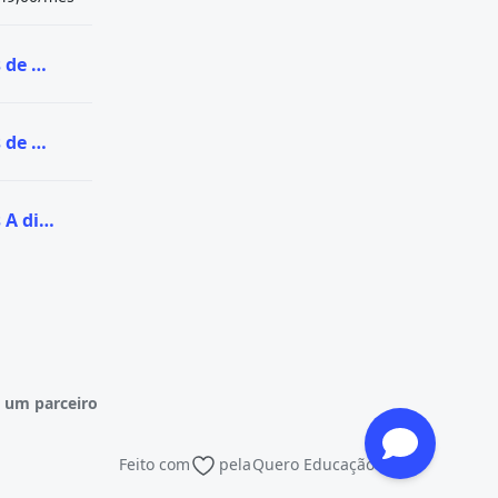
Ver todas as vagas de Graduação no ETEP EAD
Ver todas as vagas de Pós-graduação no ETEP EAD
Ver todas as vagas A distância (EaD) no ETEP EAD
 um parceiro
Feito com
pela
Quero Educação