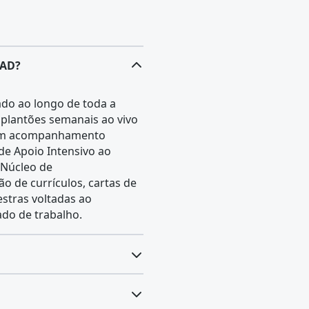
EAD?
ado ao longo de toda a
 plantões semanais ao vivo
 um acompanhamento
de Apoio Intensivo ao
 Núcleo de
ão de currículos, cartas de
stras voltadas ao
do de trabalho.
itados para promover a
uma alimentação