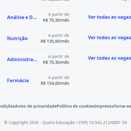
A partir de
Análise e Desenvolvimento de Sistemas
R$ 70,30/mês
A partir de
Nutrição
R$ 135,00/mês
A partir de
Administração
R$ 70,30/mês
A partir de
Farmácia
R$ 154,00/mês
ndições
Aviso de privacidade
Política de cookies
Imprensa
Torne-se
© Copyright 2026 - Quero Educação
•
CNPJ 10.542.212/0001-54