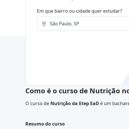
Em que bairro ou cidade quer estudar?
Como é o curso de Nutrição n
O curso de
Nutrição da Etep EaD
é um bachare
promover a saúde por meio da alimentação.
Ao longo do curso, o aluno aprende a orientar 
cardápios, acompanhar tratamentos nutriciona
Resumo do curso