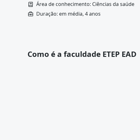
alimentar.
Área de conhecimento: Ciências da saúde
Todo o ensino é pautado por uma metodologia 
Duração: em média, 4 anos
deseja estudar estuda no próprio ritmo sem ab
Ao escolher cursar Nutrição na Etep, o aluno c
Ambiente virtual acessível em qualquer disposit
Professores e tutores online para tirar dúvidas.
Biblioteca digital e materiais completos para es
Recursos acessíveis com vídeo, transcrição e fe
Como é a faculdade ETEP EAD
Mensalidades acessíveis e condições facilitadas
Tradição de 60 anos formando profissionais pa