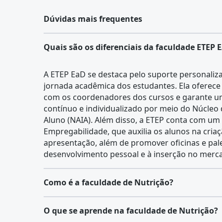
Dúvidas mais frequentes
Quais são os diferenciais da faculdade ETEP 
A ETEP EaD se destaca pelo suporte personaliz
jornada acadêmica dos estudantes. Ela oferece
com os coordenadores dos cursos e garante
contínuo e individualizado por meio do Núcleo 
Aluno (NAIA). Além disso, a ETEP conta com um
Empregabilidade, que auxilia os alunos na criaç
apresentação, além de promover oficinas e pale
desenvolvimento pessoal e à inserção no merca
Como é a faculdade de Nutrição?
O curso de Nutrição forma profissionais habil
O que se aprende na faculdade de Nutrição?
saúde e bem-estar da população por meio de 