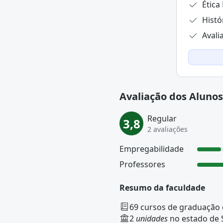
Ética
acessível e humanizada, ideal para quem
Histó
rir mão de qualidade.
Avali
onta com:
ivo.
tudo.
rramentas inclusivas.
.
Avaliação dos Alunos
ra o mercado.
Regular
3,8
2 avaliações
Empregabilidade
Professores
Resumo da faculdade
69 cursos de graduação
2
unidades
no estado de 