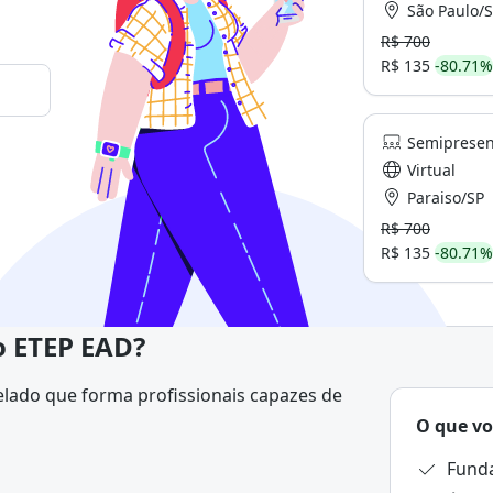
São Paulo/
R$ 700
R$ 135
-80.71%
Semipresen
Virtual
Paraiso/SP
R$ 700
R$ 135
-80.71%
o ETEP EAD?
lado que forma profissionais capazes de
O que vo
indivíduos e grupos, desenvolver
Fund
is e atuar em ações de educação