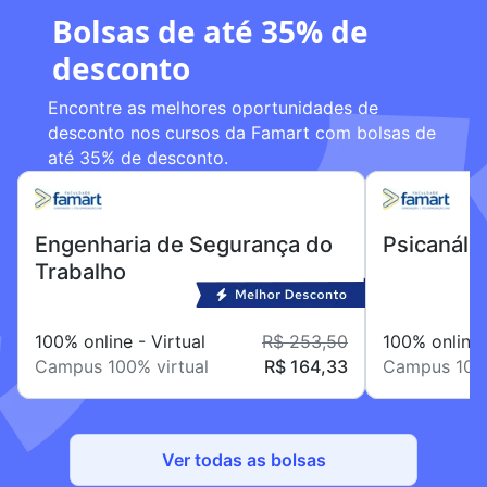
Bolsas de até 35% de
desconto
Encontre as melhores oportunidades de
desconto nos cursos da Famart com bolsas de
até 35% de desconto.
Engenharia de Segurança do
Psicanális
Trabalho
100% online - Virtual
R$ 253,50
100% online 
Campus 100% virtual
R$ 164,33
Campus 100%
Ver todas as bolsas