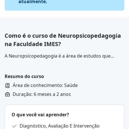
atualmente.
Como é o curso de Neuropsicopedagogia
na Faculdade IMES?
A Neuropsicopedagogia é a área de estudos que
analisa a relação entre o sistema neural e o
aprendizado humano. Desse modo, o setor abrange
conceitos da
Psicologia
,
Neurologia
e
Pedagogia
.
Resumo do curso
Área de conhecimento: Saúde
Duração: 6 meses a 2 anos
O que você vai aprender?
Diagnóstico, Avaliação E Intervenção