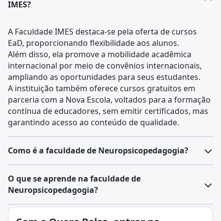
IMES?
A Faculdade IMES destaca-se pela oferta de cursos
EaD, proporcionando flexibilidade aos alunos.
Além disso, ela promove a mobilidade acadêmica
internacional por meio de convênios internacionais,
ampliando as oportunidades para seus estudantes.
A instituição também oferece cursos gratuitos em
parceria com a Nova Escola, voltados para a formação
contínua de educadores, sem emitir certificados, mas
garantindo acesso ao conteúdo de qualidade.
Como é a faculdade de Neuropsicopedagogia?
O curso de Neuropsicopedagogia é ofertado em nível
O que se aprende na faculdade de
de pós-graduação lato sensu (
especialização
e
MBA
).
Neuropsicopedagogia?
Nesse sentido, para a atuação profissional, o
especialista deve contar, obrigatoriamente, com a
A Neuropsicopedagogia é a área de estudos que